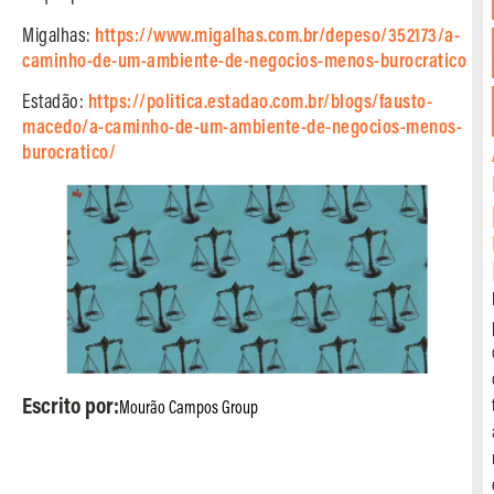
Migalhas:
https://www.migalhas.com.br/depeso/352173/a-
caminho-de-um-ambiente-de-negocios-menos-burocratico
Estadão:
https://politica.estadao.com.br/blogs/fausto-
macedo/a-caminho-de-um-ambiente-de-negocios-menos-
burocratico/
Escrito por:
Mourão Campos Group