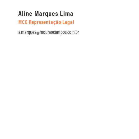
Aline Marques Lima
An
MCG Representação Legal
MC
a.marques@mouraocampos.com.br
a.t