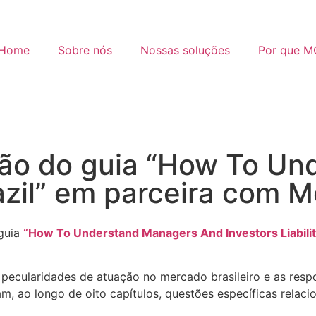
Home
Sobre nós
Nossas soluções
Por que 
ão do guia “How To Un
 Brazil” em parceira co
guia
“How To Understand Managers And Investors Liability
s pecularidades de atuação no mercado brasileiro e as res
, ao longo de oito capítulos, questões específicas relac