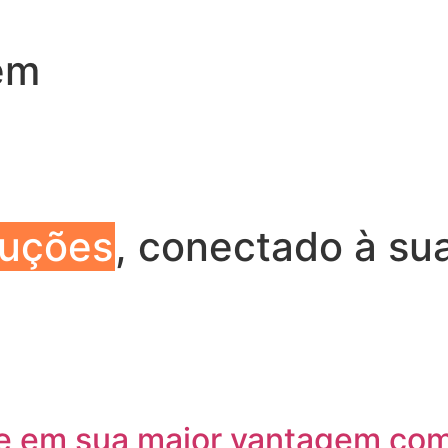
ém
luções
, conectado à su
 em sua maior vantagem com