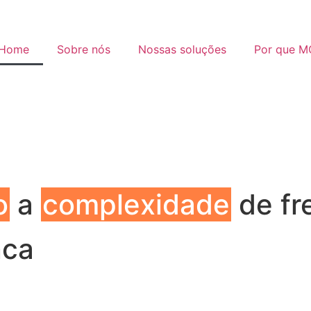
Home
Sobre nós
Nossas soluções
Por que 
o
a
complexidade
de fr
nca