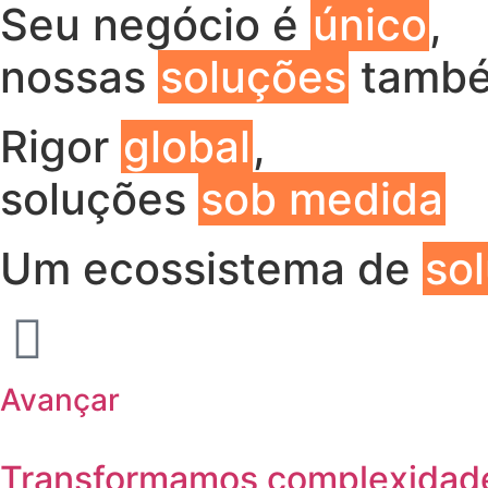
Seu negócio é
único
,
nossas
soluções
tamb
Rigor
global
,
soluções
sob medida
Um ecossistema de
so
Avançar
Transformamos complexidade