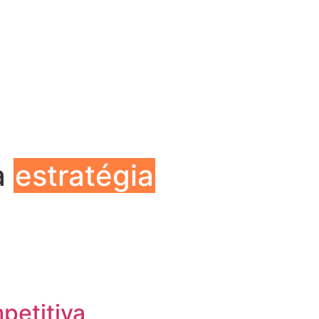
a
estratégia
petitiva