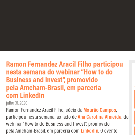
Ramon Fernandez Aracil Filho participou
nesta semana do webinar “How to do
Business and Invest”, promovido
pela Amcham-Brasil, em parceria
com LinkedIn
julho 31, 2020
Ramon Fernandez Aracil Filho, sócio da
Mourão Campos
,
participou nesta semana, ao lado de
Ana Carolina Almeida
, do
webinar “How to do Business and Invest”, promovido
pela Amcham-Brasil, em parceria com
LinkedIn
. O evento